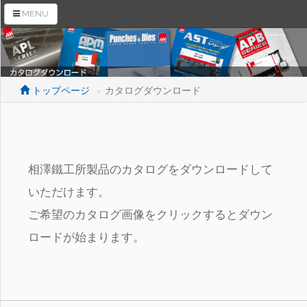
MENU
トップページ
カタログダウンロード
トップページ
会社案内
相澤鐵工所製品のカタログをダウンロードして
商品紹介
いただけます。
母材搬入装置
ご希望のカタログ画像をクリックするとダウン
RaS機販売ページ
ロードが始まります。
トピックス
拠点情報