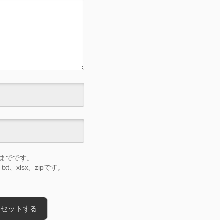
Bまでです。
t、xlsx、zipです。
リセットする