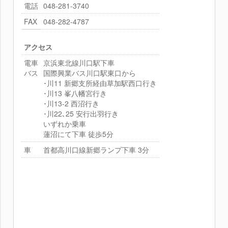
お問い合わせ
電話
048-281-3740
FAX
048-282-4787
アフターメンテナンス
リンク
アクセス
電車
京浜東北線川口駅下車
LANGUAGE
バス
国際興業バス川口駅東口から
･川11 新郷支所経由草加駅西口行き
Japanese
･川13 峯八幡宮行き
English
･川13-2 西沼行き
･川22､25 安行出羽行き
Taiwanese
いずれか乗車
Korean
蓮沼にて下車 徒歩5分
車
首都高川口線新郷ランプ下車 3分