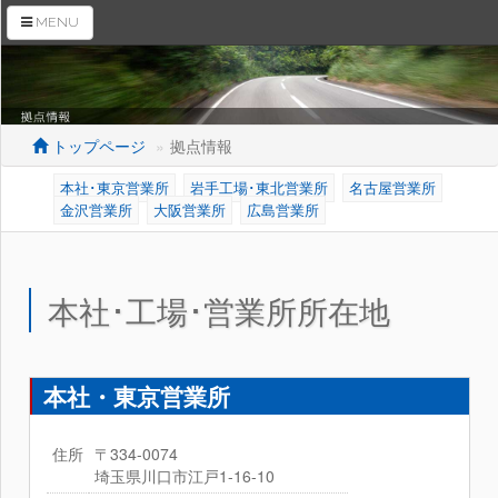
MENU
トップページ
拠点情報
本社･東京営業所
岩手工場･東北営業所
名古屋営業所
トップページ
金沢営業所
大阪営業所
広島営業所
会社案内
商品紹介
本社･工場･営業所所在地
母材搬入装置
RaS機販売ページ
本社・東京営業所
トピックス
住所
〒334-0074
拠点情報
埼玉県川口市江戸1-16-10