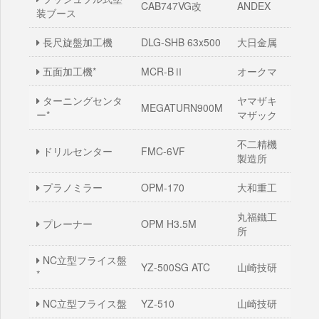
CAB747VG改
ANDEX
装ブース
長尺旋盤加工機
DLG-SHB 63x500
大日金属
五面加工機*
MCR-BⅡ
オークマ
ターニングセンタ
ヤマザキ
MEGATURN900M
ー*
マザック
不二精機
ドリルセンター
FMC-6VF
製造所
プラノミラー
OPM-170
大和重工
丸福鐵工
プレーナー
OPM H3.5M
所
NC立型フライス盤
YZ-500SG ATC
山崎技研
*
NC立型フライス盤
YZ-510
山崎技研