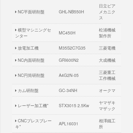
日立ビア
NC平面研削盤
GHL-NB550H
メカニク
ス
横型マシニングセ
松浦機械
MC450H
ンター
製作所
放電加工機
M35S2C7G35
三菱電機
NC内面研削盤
GRI600N2
大成機械
三菱重工
NC円筒研削盤
A4G2N-05
工作機械
カム研削盤
GC-34NH
オークマ
ヤマザキ
レーザー加工機*
STX3015 2.5Kw
マザック
CNCプレスブレー
相澤鐵工
APL16031
キ*
所