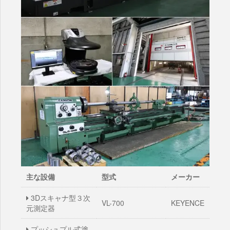
主な設備
型式
メーカー
3Dスキャナ型３次
VL-700
KEYENCE
元測定器
プッシュプル式塗