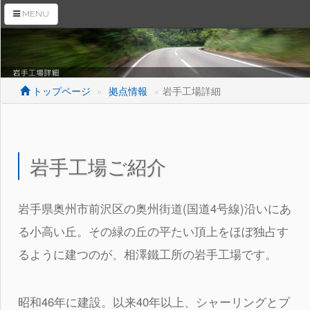
MENU
トップページ
拠点情報
岩手工場詳細
トップページ
会社案内
岩手工場ご紹介
商品紹介
岩手県奥州市前沢区の奥州街道(国道4号線)沿いにあ
母材搬入装置
る小高い丘。その緑の丘の平たい頂上をほぼ独占す
RaS機販売ページ
るように建つのが、相澤鐵工所の岩手工場です。
トピックス
拠点情報
昭和46年に建設。以来40年以上、シャーリングとプ