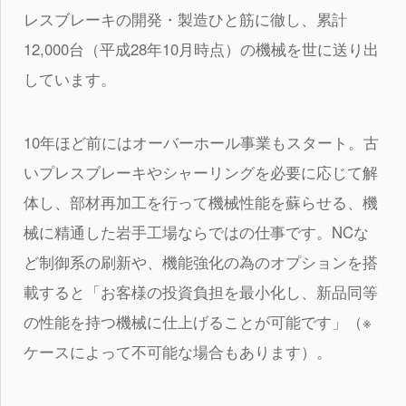
お問い合わせ
レスブレーキの開発・製造ひと筋に徹し、累計
アフターメンテナンス
12,000台（平成28年10月時点）の機械を世に送り出
しています。
リンク
LANGUAGE
10年ほど前にはオーバーホール事業もスタート。古
Japanese
いプレスブレーキやシャーリングを必要に応じて解
English
体し、部材再加工を行って機械性能を蘇らせる、機
Taiwanese
械に精通した岩手工場ならではの仕事です。NCな
Korean
ど制御系の刷新や、機能強化の為のオプションを搭
載すると「お客様の投資負担を最小化し、新品同等
の性能を持つ機械に仕上げることが可能です」（※
ケースによって不可能な場合もあります）。