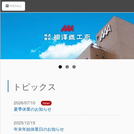
MENU
トップページ
会社案内
商品紹介
トピックス
母材搬入装置
RaS機販売ページ
2026/07/10
New!
夏季休業のお知らせ
トピックス
2025/12/15
拠点情報
年末年始休業日のお知らせ