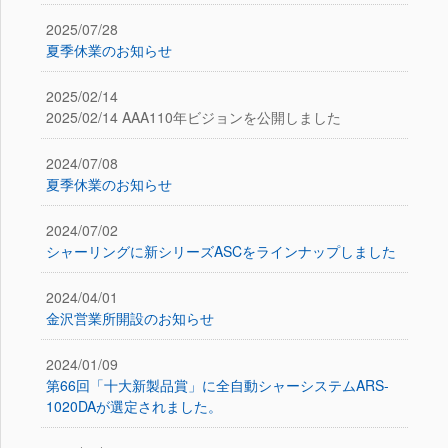
お問い合わせ
2025/07/28
アフターメンテナンス
夏季休業のお知らせ
リンク
2025/02/14
2025/02/14 AAA110年ビジョンを公開しました
LANGUAGE
2024/07/08
Japanese
夏季休業のお知らせ
English
Taiwanese
2024/07/02
シャーリングに新シリーズASCをラインナップしました
Korean
2024/04/01
金沢営業所開設のお知らせ
2024/01/09
第66回「十大新製品賞」に全自動シャーシステムARS-
1020DAが選定されました。