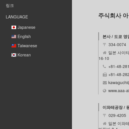
링크
주식회사 
LANGUAGE
Japanese
English
본사 / 도쿄 
〒
334-0074
Taiwanese
일본 사이타
Korean
16-10
+81-48-28
+81-48-28
kawaguchi
www.aaa-ai
이와테공장 / 
〒
029-4205
일본 이와테
미짐바 8-4