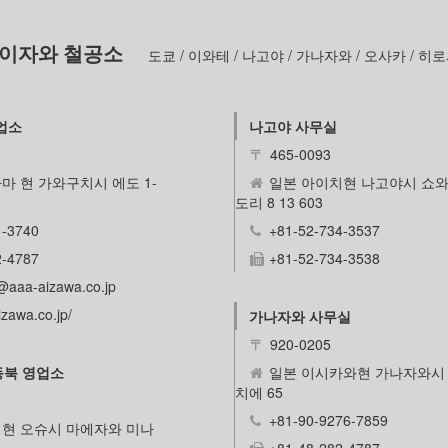
아이자와 철공소
도쿄 / 이와테 / 나고야 / 가나자와 / 오사카 / 히
영업소
나고야 사무실
〒
465-0093
마 현 가와구치시 에도 1-
일본 아이치현 나고야시 쇼와
도리 8 13 603
1-3740
+81-52-734-3537
2-4787
+81-52-734-3538
@aaa-aizawa.co.jp
zawa.co.jp/
가나자와 사무실
〒
920-0205
동북 영업소
일본 이시카와현 가나자와시
치에 65
+81-90-9276-7859
현 오슈시 마에자와 미나
+81-48-282-4787