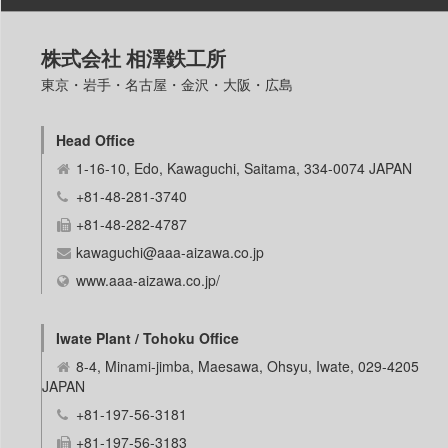
外部連結
株式会社 相澤鉄工所
LANGUAGE
東京・岩手・名古屋・金沢・大阪・広島
Japanese
English
Head Office
Taiwanese
1-16-10, Edo, Kawaguchi, Saitama, 334-0074 JAPAN
Korean
+81-48-281-3740
+81-48-282-4787
kawaguchi@aaa-aizawa.co.jp
www.aaa-aizawa.co.jp/
Iwate Plant / Tohoku Office
8-4, Minami-jimba, Maesawa, Ohsyu, Iwate, 029-4205
JAPAN
+81-197-56-3181
+81-197-56-3183