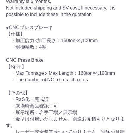
Warranty is 6 months,
Not included shipping and SV cost, If necessary, it is
possible to include these in the quotation
●CNCプレスブレーキ
【仕様】
・加圧能力×加工長さ：160ton×4,100mm
・制御軸数：4軸
CNC Press Brake
【Spec】
・Max Tonnage x Max Length：160ton×4,100mm
・The number of NC axces : 4 axces
【その他】
・RaS化：完成済
・来場時商品確認：可
・展示場所：岩手工場／展示場
・金型は付属いたしません。別途お見積もりとなりま
す。
・レーザー安全装置等ついておりません。別途お見積